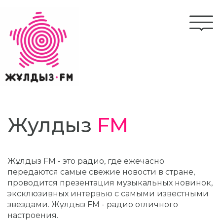
Перейти
к
Togg
основному
navi
содержанию
Жулдыз
FM
Жұлдыз FM - это радио, где ежечасно
передаются самые свежие новости в стране,
проводится презентация музыкальных новинок,
эксклюзивных интервью с самыми известными
звездами. Жұлдыз FM - радио отличного
настроения.