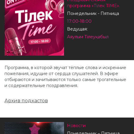
программа «Тілек TIME».
Понедельник - Пятница
17:00-18:00
Ведущая:
Аяулым Тілеуқабыл
Программа, в которой звучат тёплые слова и искренние
пожелания, идущие от сердца слушателей. В эфире
отбираются и зачитываются только самые трогательные
и содержательные поздравления.
Архив подкастов
Новости
Понедельник – Пятница