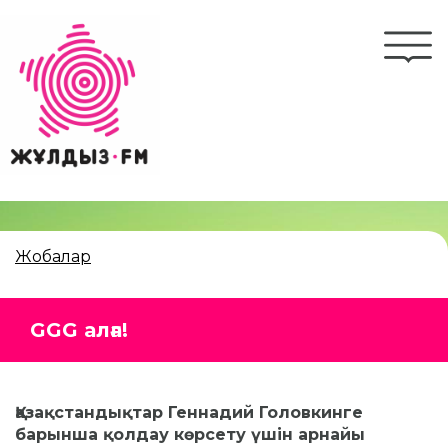
Skip
to
Togg
main
navi
content
Жобалар
GGG алға!
Қазақстандықтар Геннадий Головкинге
барынша қолдау көрсету үшін арнайы