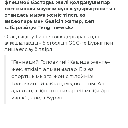
флешмоб бастады. Желі қолданушылар
тоғызыншы маусым күні жұдырықтасатын
отандасымызға жеңіс тілеп, өз
видеоларымен бөлісіп жатыр, деп
хабарлайды Tengrinews.kz
Отандық шоу-бизнес өкілдері арасында
алғашқылардың бірі болып GGG-ге Бүркіт пен
Аиша қолдау білдірді.
"Геннадий Головкин! Жақында жекпе-
жек, өткізіп алмаңыздар. Біз өз
спортшымызға жеңіс тілейміз!
Головкин - қазақстандық спортшы. Ал
қазақстандық спортшылар ең мықты әрі
үздік" , - деді Бүркіт.