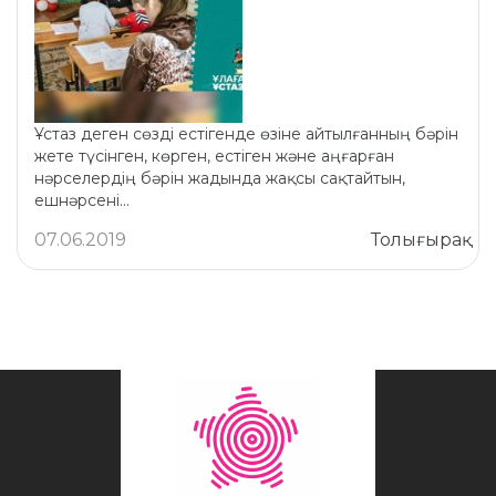
Ұстаз деген сөзді естігенде өзіне айтылғанның бәрін
жете түсінген, көрген, естіген және аңғарған
нәрселердің бәрін жадында жақсы сақтайтын,
ешнәрсені...
07.06.2019
Толығырақ