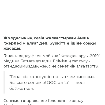
Жолдасының сөзін жалғастырған Аиша
"жерлесім алға" деп, Бүркіттің ішіне соққы
жасады.
Генаны қолдау флешмобына "Қазақстан аруы-2019"
Мадина Батық та қосылды. Еліміздің хас сұлуы
отандасымыздың жеңісіне сенетінін алға тартты.
"Гена, сіз халық үшін нағыз чемпионсыз.
Біз сізге сенеміз! GGG алға" , - деді
бойжеткен.
Сонымен қатар, желіде Головкинге қолдау