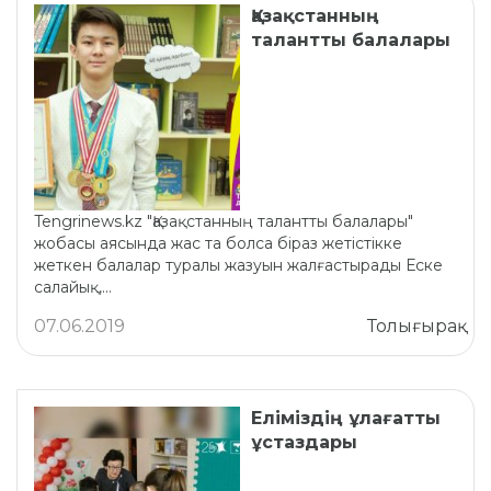
Қазақстанның
талантты балалары
Tengrinews.kz "Қазақстанның талантты балалары"
жобасы аясында жас та болса біраз жетістікке
жеткен балалар туралы жазуын жалғастырады Еске
салайық,...
07.06.2019
Толығырақ
Еліміздің ұлағатты
ұстаздары