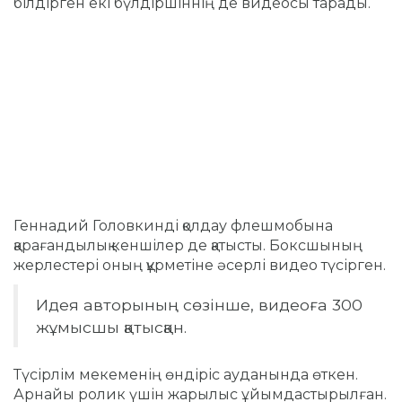
білдірген екі бүлдіршіннің де видеосы тарады.
Геннадий Головкинді қолдау флешмобына
қарағандылық кеншілер де қатысты. Боксшының
жерлестері оның құрметіне әсерлі видео түсірген.
Идея авторының сөзінше, видеоға 300
жұмысшы қатысқан.
Түсірлім мекеменің өндіріс ауданында өткен.
Арнайы ролик үшін жарылыс ұйымдастырылған.