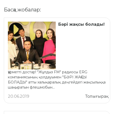
Басқа жобалар:
Бәрі жақсы болады!
Құрметті достар! "Жұлдыз FM" радиосы ERG
компаниясының қолдауымен "БӘРІ ЖАҚСЫ
БОЛАДЫ" атты xалықаралық деңгейдегі жақсылыққа
шақыратын флешмобын...
20.06.2019
Толығырақ