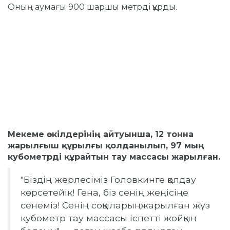
Оның аумағы 900 шаршы метрді құрды.
Мекеме өкілдерінің айтуынша, 12 тонна
жарылғыш құрылғы қолданылып, 97 мың
кубометрді құрайтын тау массасы жарылған.
"Біздің жерлесіміз Головкинге қолдау
көрсетейік! Гена, біз сенің жеңісіңе
сенеміз! Сенің соққыларыңжарылған жүз
кубометр тау массасы іспетті жойқын