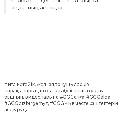
болсын" , - деген жазба қалдырған
видеоның астында.
Айта кетейік, желі қолданушылар өз
парақшаларында отандық боксшыға қолдау
білдіріп, видеоларына #GGGалға, #GGGalga,
#GGGbizbirgemyz, #GGGмывместе хэштегтерін
қалдыруда.