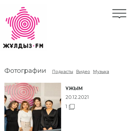
Перейти
к
Togg
основному
navi
содержанию
Фотографии
Подкасты
Видео
Музыка
ҰЖЫМ
20.12.2021
1