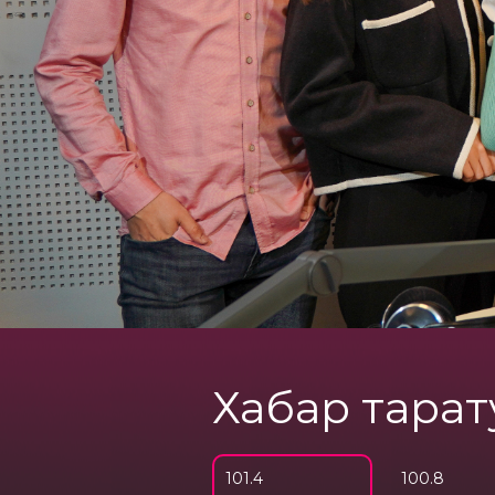
Хабар тарат
101.4
100.8