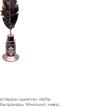
астардан құралған. Әрбір
абылданады. Ұйымшыл, көңілді