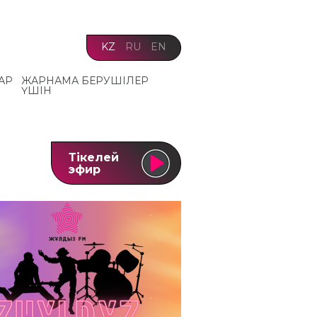
KZ
RU
EN
АР
ЖАРНАМА БЕРУШІЛЕР
ҮШІН
Тікелей
эфир