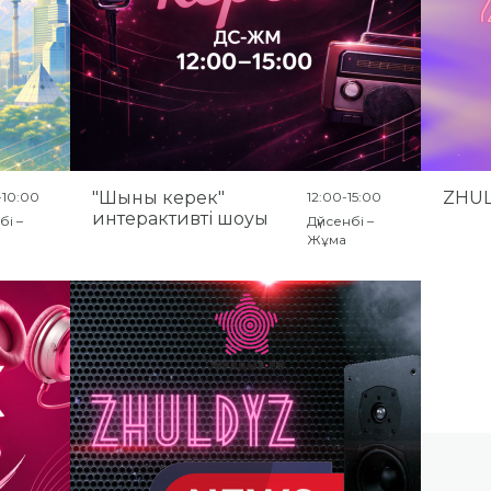
"Шыны керек"
ZHUL
-10:00
12:00-15:00
интерактивті шоуы
бі –
Дүйсенбі –
Жұма