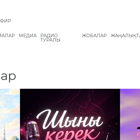
ЭФИР
МАЛАР
МЕДИА
РАДИО
ЖОБАЛАР
ЖАҢАЛЫҚТ
ТУРАЛЫ
лар