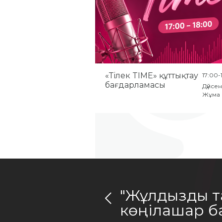
«Тілек TIME» құттықтау
17:00-
бағдарламасы
Дүйсен
Жұма
"Жұлдызды т
көңілашар б