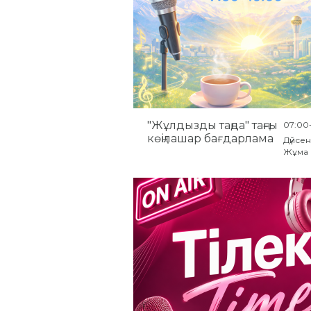
"Жұлдызды таңда" таңғы
07:00
көңілашар бағдарлама
Дүйсен
Жұма