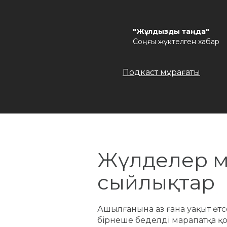
"Жұлдызды таңда"
Соңғы жүктелген хабар
Подкаст мұрағаты
Жүлделер 
сыйлықтар
Ашылғанына аз ғана уақыт өт
бірнеше беделді марапатқа қол