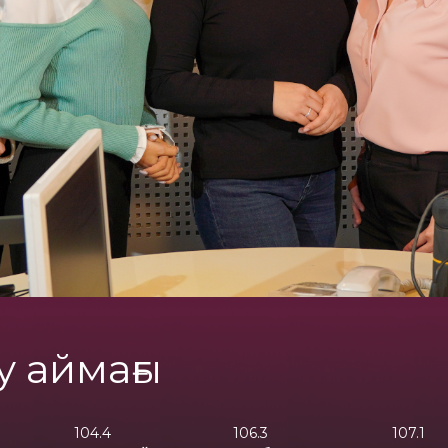
у аймағы
104.4
106.3
107.1