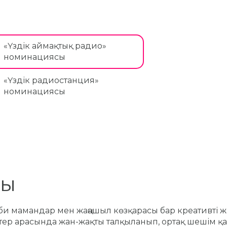
«Үздік аймақтық радио»
номинациясы
«Үздік радиостанция»
номинациясы
мы
би мамандар мен жаңашыл көзқарасы бар креативті ж
естер арасында жан-жақты талқыланып, ортақ шешім қ