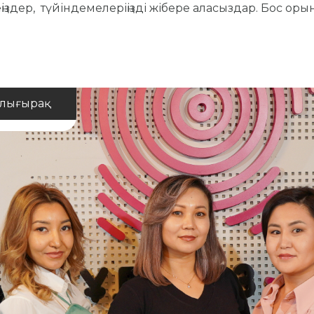
дер, түйіндемелеріңізді жібере аласыздар. Бос оры
олығырақ