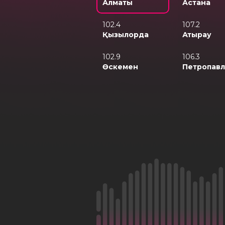
Алматы
Астана
102.4
107.2
Қызылорда
Атырау
102.9
106.3
Өскемен
Петропавл