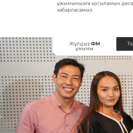
ұжымымызға қосыламын десеңіз
хабарласамыз.
Жұлдыз
ФМ
Т
ұжымы