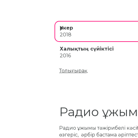
Үркер
2018
Халықтың сүйіктісі
2016
Толығырақ
Радио ұжы
Радио ұжымы тәжірибелі кәсі
өзгеріс, әрбір бастама әріпт