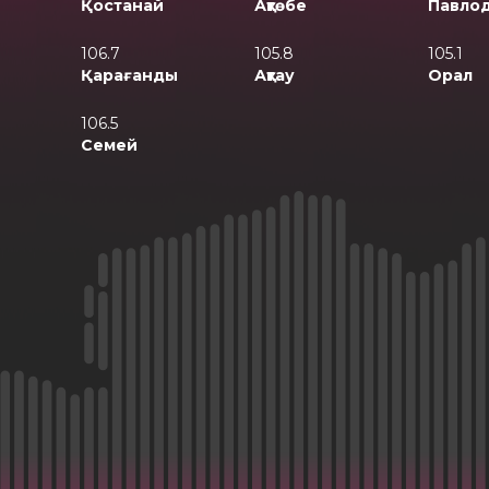
Қостанай
Ақтөбе
Павло
106.7
105.8
105.1
Қарағанды
Ақтау
Орал
106.5
Семей