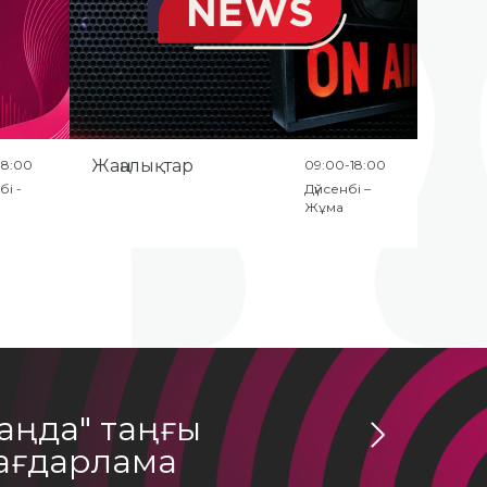
Жаңалықтар
18:00
09:00-18:00
бі -
Дүйсенбі –
Жұма
аңда" таңғы
"Шыны к
ағдарлама