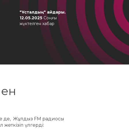
"Шыны кере
жүктелген ха
"Ұсталдың" айдары.
12.05.2025
Соңғы
жүктелген хабар
Подкаст мұра
мен
се де, Жұлдыз FM радиосы
 жеткізіп үлгерді: