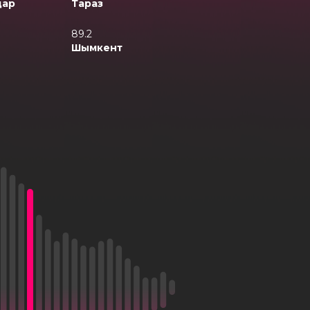
дар
Тараз
89.2
Шымкент