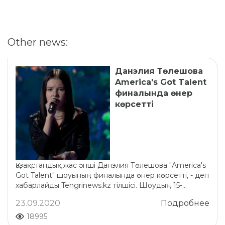
Other news:
Данэлия Төлешова
America's Got Talent
финалында өнер
көрсетті
Қазақстандық жас әнші Данэлия Төлешова "America's
Got Talent" шоуының финалында өнер көрсетті, - деп
хабарлайды Tengrinews.kz тілшісі. Шоудың 15-...
23.09.2020
Подробнее
18995