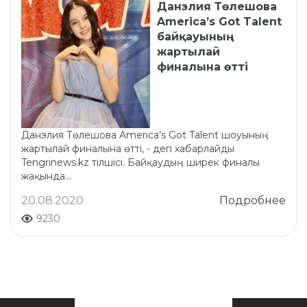
Данэлия Төлешова
America’s Got Talent
байқауының
жартылай
финалына өтті
Данэлия Төлешова America’s Got Talent шоуының
жартылай финалына өтті, - деп хабарлайды
Tengrinews.kz тілшісі. Байқаудың ширек финалы
жақында...
20.08.2020
Подробнее
9230