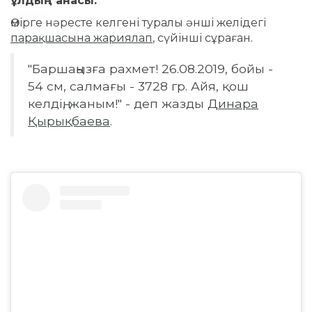
ұлдың анасы.
Өмірге нәресте келгені туралы әнші желідегі
парақшасына жариялап
, сүйінші сұраған.
"Баршаңызға рахмет! 26.08.2019, бойы -
54 см, салмағы - 3728 гр. Айя, қош
келдің, жаным!" - деп жазды
Динара
Қырықбаева
.