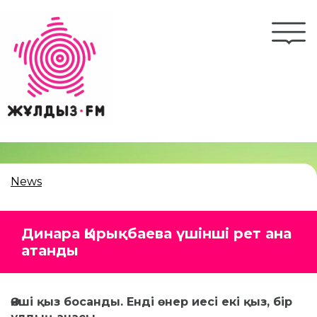
Skip
to
Togg
main
navi
content
News
Динара Қырықбаева үшінші рет ана
атанды
Әнші қыз босанды. Енді өнер иесі екі қыз, бір