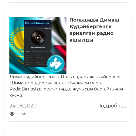
Польшада Димаш
Құдайбергенге
арналған радио
ашылды
Димаш Құдайбергеннің Польшадағы жанкүйерлері
«Димаш» радиосын ашты. «Бүгіннен бастап
RadioDimash.pl ресми түрде жұмысын бастайтынын
қуана...
24.08.2020
Подробнее
11136