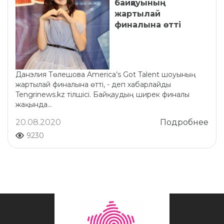
байқауының
жартылай
финалына өтті
Данэлия Төлешова America’s Got Talent шоуының
жартылай финалына өтті, - деп хабарлайды
Tengrinews.kz тілшісі. Байқаудың ширек финалы
жақында...
20.08.2020
Подробнее
9230