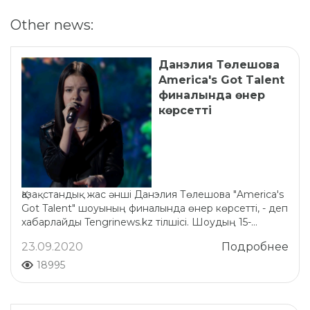
Other news:
Данэлия Төлешова
America's Got Talent
финалында өнер
көрсетті
Қазақстандық жас әнші Данэлия Төлешова "America's
Got Talent" шоуының финалында өнер көрсетті, - деп
хабарлайды Tengrinews.kz тілшісі. Шоудың 15-...
23.09.2020
Подробнее
18995