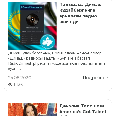
Польшада Димаш
Құдайбергенге
арналған радио
ашылды
Димаш Құдайбергеннің Польшадағы жанкүйерлері
«Димаш» радиосын ашты. «Бүгіннен бастап
RadioDimash.pl ресми түрде жұмысын бастайтынын
қуана...
24.08.2020
Подробнее
11136
Данэлия Төлешова
America’s Got Talent