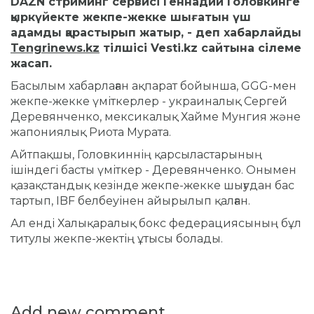
DAZN стриминг сервисі Геннадий Головкинге
қыркүйекте жекпе-жекке шығатын үш
адамды қарастырып жатыр, - деп хабарлайды
Tengrinews.kz
тілшісі Vesti.kz сайтына сілеме
жасап.
Басылым хабарлаған ақпарат бойынша, GGG-мен
жекпе-жекке үміткерлер - украиналық Сергей
Деревянченко, мексикалық Хайме Мунгия және
жапониялық Риота Мурата.
Айтпақшы, Головкиннің қарсыластарының
ішіндегі басты үміткер - Деревянченко. Онымен
қазақстандық кезінде жекпе-жекке шығудан бас
тартып, IBF белбеуінен айырылып қалған.
Ал енді Халықаралық бокс федерациясының бұл
титулы жекпе-жектің ұтысы болады.
Add new comment