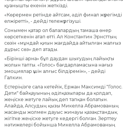
қуанышты екенін жеткізді.
«Көрермен ретінде айтсам, әділ финал жүрегімді
елжіретті», - дейді тележүргізуші.
Сонымен қатар ол балалардың тамаша өнер
көрсеткенін атап өтті. Ал Константин Эрнсттың
сөзін «мұндай қиын жағдайда айтылған жалғыз
дұрыс сөз» деп атады.
«Бірінші арна» бұл даудан шығудың лайықты
жолын тапты. «Голос» бағдарламасына нағыз
эмоциялар үшін алғыс білдіремін», - дейді
Галкин.
Естеріңізге сала кетейік, Ержан Максимді "Голос.
Дети" байқауының әділқазылары да қолдап,
жеңіске жетуге лайық деп тапқан болатын.
Алайда, Алсудың қызы Микелла Абрамованың
жасанды жолмен дауыс жинауы қазақстандық
жігітке жеңіске жетуге кедергі болған. Зерттеу
нәтижелері бойынша Микелла Абрамованың