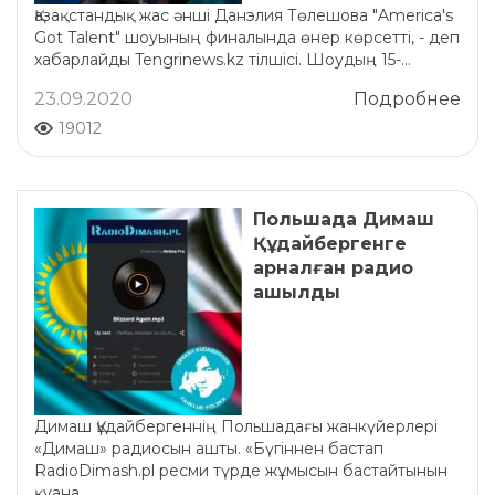
Қазақстандық жас әнші Данэлия Төлешова "America's
Got Talent" шоуының финалында өнер көрсетті, - деп
хабарлайды Tengrinews.kz тілшісі. Шоудың 15-...
23.09.2020
Подробнее
19012
Польшада Димаш
Құдайбергенге
арналған радио
ашылды
Димаш Құдайбергеннің Польшадағы жанкүйерлері
«Димаш» радиосын ашты. «Бүгіннен бастап
RadioDimash.pl ресми түрде жұмысын бастайтынын
қуана...