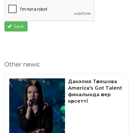
Save
Other news:
Данэлия Төлешова
America's Got Talent
финалында өнер
көрсетті