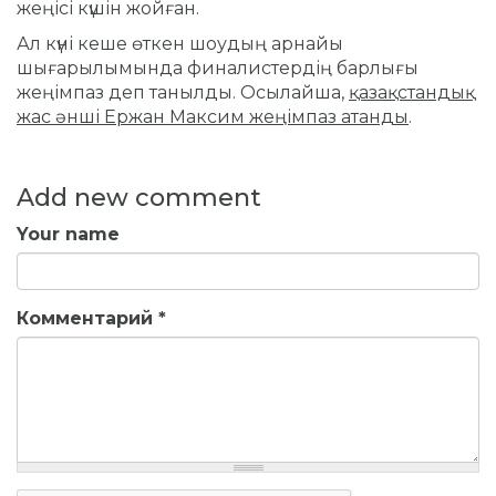
жеңісі күшін жойған.
Ал күні кеше өткен шоудың арнайы
шығарылымында финалистердің барлығы
жеңімпаз деп танылды. Осылайша,
қазақстандық
жас әнші Ержан Максим жеңімпаз атанды
.
Add new comment
Your name
Комментарий
*