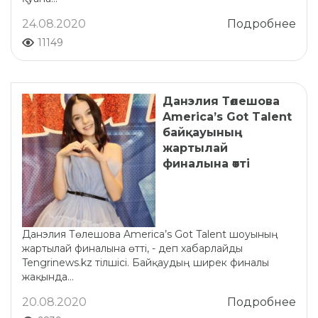
24.08.2020
Подробнее
11149
Данэлия Төлешова
America’s Got Talent
байқауының
жартылай
финалына өтті
Данэлия Төлешова America’s Got Talent шоуының
жартылай финалына өтті, - деп хабарлайды
Tengrinews.kz тілшісі. Байқаудың ширек финалы
жақында...
20.08.2020
Подробнее