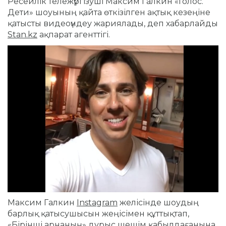
Ресейлік тележүргізуші Максим Галкин «Голос.
Дети» шоуының қайта өткізілген ақтық кезеңіне
қатысты видеоүндеу жариялады, деп хабарлайды
Stan.kz
ақпарат агенттігі.
Максим Галкин
Instagram
желісінде шоудың
барлық қатысушысын жеңісімен құттықтап,
«Бірінші арнаның» дұрыс шешім қабылдағанына