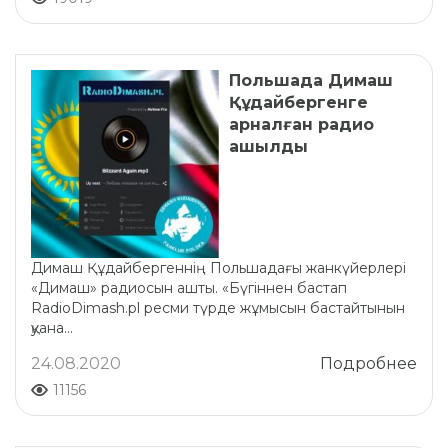
Польшада Димаш
Құдайбергенге
арналған радио
ашылды
Димаш Құдайбергеннің Польшадағы жанкүйерлері
«Димаш» радиосын ашты. «Бүгіннен бастап
RadioDimash.pl ресми түрде жұмысын бастайтынын
қуана...
24.08.2020
Подробнее
11156