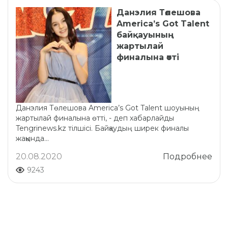
Данэлия Төлешова
America’s Got Talent
байқауының
жартылай
финалына өтті
Данэлия Төлешова America’s Got Talent шоуының
жартылай финалына өтті, - деп хабарлайды
Tengrinews.kz тілшісі. Байқаудың ширек финалы
жақында...
20.08.2020
Подробнее
9243