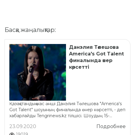
Басқа жаңалықтар:
Данэлия Төлешова
America's Got Talent
финалында өнер
көрсетті
Қазақстандық жас әнші Данэлия Төлешова "America's
Got Talent" шоуының финалында өнер көрсетті, - деп
хабарлайды Tengrinews.kz тілшісі. Шоудың 15-...
23.09.2020
Подробнее
19019