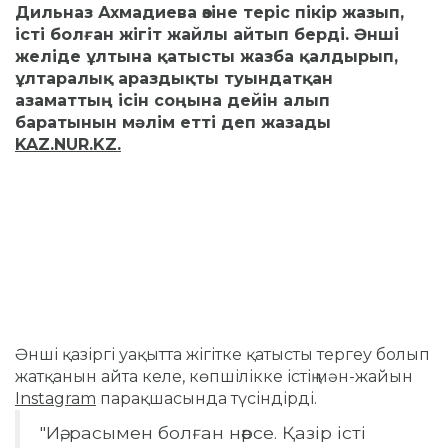
Дильназ Ахмадиева өзіне теріс пікір жазып,
істі болған жігіт жайлы айтып берді. Әнші
желіде ұлтына қатысты жазба қалдырып,
ұлтаралық араздықты туындатқан
азаматтың ісін соңына дейін алып
баратынын мәлім етті деп жазады
KAZ.NUR.KZ.
Әнші қазіргі уақытта жігітке қатысты тергеу болып
жатқанын айта келе, көпшілікке істің мән-жайын
Instagram
парақшасында түсіндірді.
"Иә, расымен болған нәрсе. Қазір істі