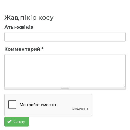
Жаңа пікір қосу
Аты-жөніңіз
Комментарий
*
Сақтау