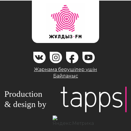
Жарнама берушілер үшін
Байланыс