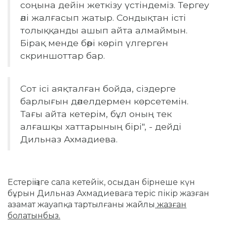
соңына дейін жеткізу үстіндеміз. Тергеу
әлі жалғасып жатыр. Сондықтан істі
толыққанды ашып айта алмаймын.
Бірақ менде бәрі көріп үлгерген
скриншоттар бар.
Сот ісі аяқталған бойда, сіздерге
барлығын дәлелдермен көрсетемін.
Тағы айта кетерім, бұл оның тек
алғашқы хаттарының бірі", - дейді
Дильназ Ахмадиева.
Естеріңізге сала кетейік, осыдан бірнеше күн
бұрын Дильназ Ахмадиеваға теріс пікір жазған
азамат жауапқа тартылғаны жайлы
жазған
болатынбыз.