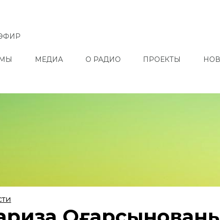
ЭФИР
ММЫ
МЕДИА
О РАДИО
ПРОЕКТЫ
НОВ
сти
риза Оңғарсынованы