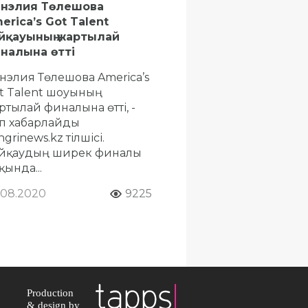
нэлия Төлешова
erica’s Got Talent
йқауының жартылай
налына өтті
нэлия Төлешова America’s
t Talent шоуының
ртылай финалына өтті, -
п хабарлайды
grinews.kz тілшісі.
йқаудың ширек финалы
қында...
.08.2020
9225