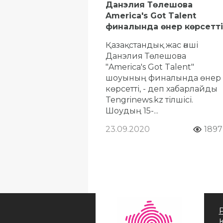
Данэлия Төлешова
America's Got Talent
финалында өнер көрсетті
Қазақстандық жас әнші
Данэлия Төлешова
"America's Got Talent"
шоуының финалында өнер
көрсетті, - деп хабарлайды
Tengrinews.kz тілшісі.
Шоудың 15-...
23.09.2020
1897