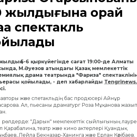
0 жылдығына орай
ңа спектакль
ойылады
жылдың 5-6 қыркүйегінде сағат 19:00-де Алматы
сында, М.
Әуезов атындағы Қазақ мемлекеттік
емиялық драма театрында "Фариза" спектаклінің
ьерасы қойылады, - деп хабарлайды
Tengrinews.
сі.
авторы және спетакльдің бас продюсері Айнұр
сарова.
Ал, пьесаны драматург Роза Мұқанова жазы
ан.
 рөлдерде: "Дарын" мемлекеттік сыйлығының лауре
л Қарабалина, театр және кино актерлері Қуандық
қбаев, Лейла Бекназар-Ханинга және Ерлан Кәрібаев.