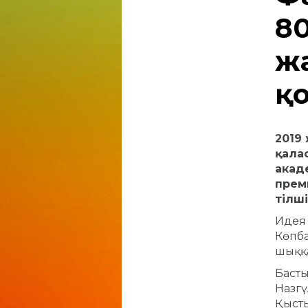
8
жа
қ
2019 
қала
акад
прем
тілші
Идея 
Көпба
шыққ
Басты
Назгү
Қысты