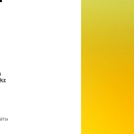
kz
п
аты