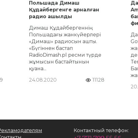
Польшада Димаш
Да
Құдайбергенге арналған
Am
радио ашылды
ба
фи
Димаш Құдайбергеннің
Польшадағы жанкүйерлері
Да
«Димаш» радиосын ашты.
Go
«Бүгіннен бастап
жа
RadioDimash.pl ресми түрде
де
жұмысын бастайтынын
Ten
қуана...
Ба
жа
9
24.08.2020
11128
20
Рекламодателям
Контактный телефон:
Контакты