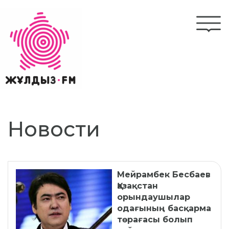
Перейти
к
Togg
основному
navi
содержанию
Новости
Мейрамбек Бесбаев
Қазақстан
орындаушылар
одағының басқарма
төрағасы болып