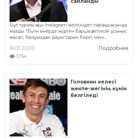
сайланды
Бұл туралы әнші Іnstagram желісіндегі парақшасында
жазды. "Бүгін өнерде жүрген барша әріптесім ұсыныс
жасап, бірауыздан дауыстарын беріп, мені...
16.01.2020
Подробнее
3754
Головкин келесі
жекпе-жегінің күнін
белгіледі