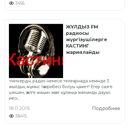
3456
ЖҰЛДЫЗ FM
радиосы
жүргізушілерге
КАСТИНГ
жариялайды
​Үміткердің радио немесе телеарнада кемінде 3
жылдық жұмыс тәжірибесі болуы қажет! Егер сөзге
шешен, әзілге жақын және құлаққа жағымды дауыс
иесі...
18.11.2019
Подробнее
38415