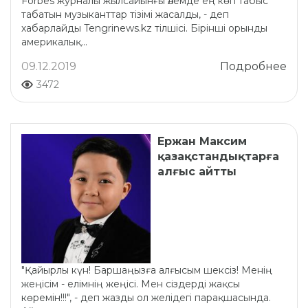
Forbes журналы жылсайынғы әлемде ең көп табыс
табатын музыканттар тізімі жасалды, - деп
хабарлайды Tengrinews.kz тілшісі. Бірінші орынды
америкалық...
09.12.2019
Подробнее
3472
Ержан Максим
қазақстандықтарға
алғыс айтты
"Қайырлы күн! Баршаңызға алғысым шексіз! Менің
жеңісім - елімнің жеңісі. Мен сіздерді жақсы
көремін!!!", - деп жазды ол желідегі парақшасында.