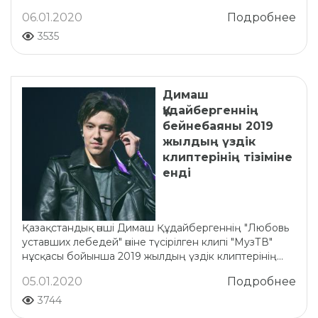
06.01.2020
Подробнее
3535
Димаш
Құдайбергеннің
бейнебаяны 2019
жылдың үздік
клиптерінің тізіміне
енді
Қазақстандық әнші Димаш Құдайбергеннің "Любовь
уставших лебедей" әніне түсірілген клипі "МузТВ"
нұсқасы бойынша 2019 жылдың үздік клиптерінің...
05.01.2020
Подробнее
3744