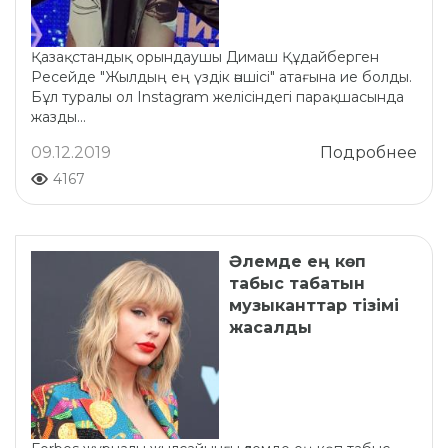
Қазақстандық орындаушы Димаш Құдайберген
Ресейде "Жылдың ең үздік әншісі" атағына ие болды.
Бұл туралы ол Instagram желісіндегі парақшасында
жазды...
09.12.2019
Подробнее
4167
Әлемде ең көп
табыс табатын
музыканттар тізімі
жасалды