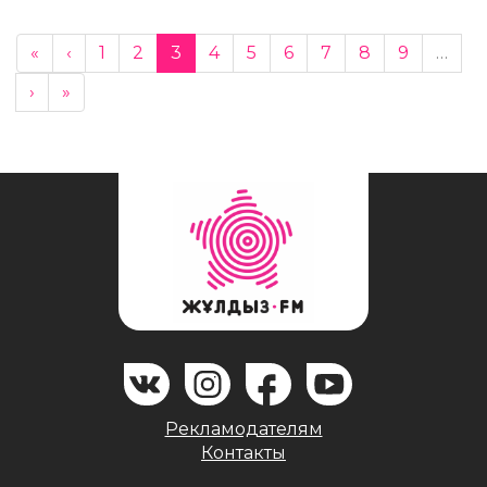
«
‹
1
2
3
4
5
6
7
8
9
…
›
»
Рекламодателям
Контакты