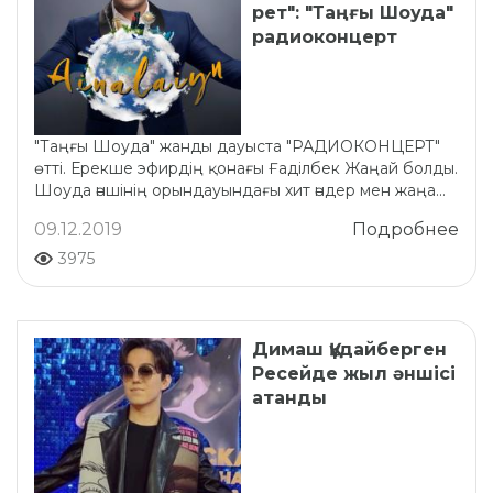
рет": "Таңғы Шоуда"
радиоконцерт
"Таңғы Шоуда" жанды дауыста "РАДИОКОНЦЕРТ"
өтті. Ерекше эфирдің қонағы Ғаділбек Жаңай болды.
Шоуда әншінің орындауындағы хит әндер мен жаңа...
09.12.2019
Подробнее
3975
Димаш Құдайберген
Ресейде жыл әншісі
атанды