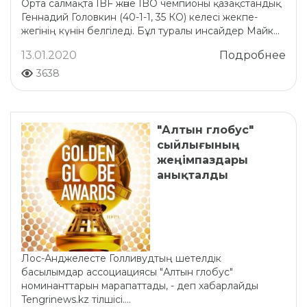
Орта салмақта IBF және IBO чемпионы қазақстандық
Геннадий Головкин (40-1-1, 35 КО) келесі жекпе-
жегінің күнін белгіледі. Бұл туралы инсайдер Майк...
13.01.2020
Подробнее
3638
"Алтын глобус"
сыйлығының
жеңімпаздары
анықталды
Лос-Анджелесте Голливудтың шетелдік
басылымдар ассоциациясы "Алтын глобус"
номинанттарын марапаттады, - деп хабарлайды
Tengrinews.kz тілшісі....