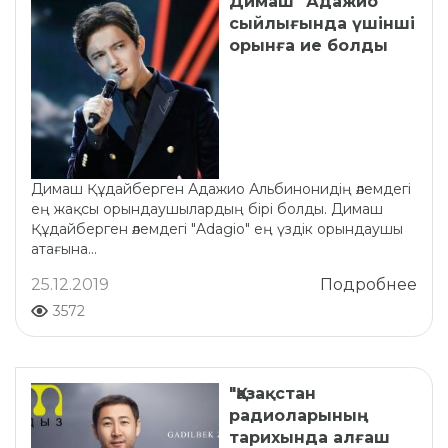
Димаш "Адажио"
сыйлығында үшінші
орынға ие болды
Димаш Құдайберген Адажио Альбинонидің әлемдегі
ең жақсы орындаушылардың бірі болды. Димаш
Құдайберген әлемдегі "Adagio" ең үздік орындаушы
атағына...
25.12.2019
Подробнее
3572
"Қазақстан
радиоларының
тарихында алғаш