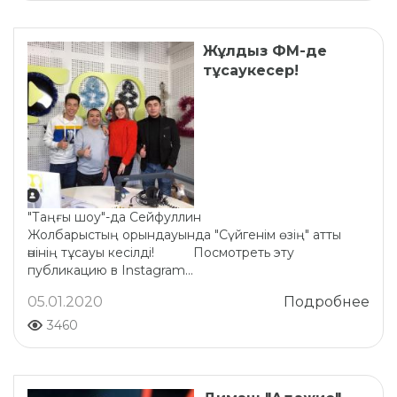
Жұлдыз ФМ-де
тұсаукесер!
"Таңғы шоу"-да Сейфуллин
Жолбарыстың орындауында "Сүйгенім өзің" атты
әнінің тұсауы кесілді! Посмотреть эту
публикацию в Instagram...
05.01.2020
Подробнее
3460