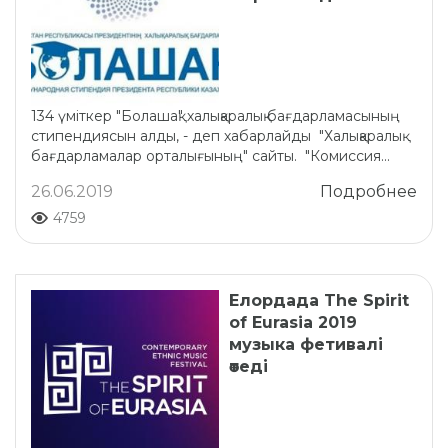
134 үміткер "Болашақ" халықаралық бағдарламасының
стипендиясын алды, - деп хабарлайды "Халықаралық
бағдарламалар орталығының" сайты. "Комиссия...
26.06.2019
Подробнее
4759
Елордада The Spirit
of Eurasia 2019
музыка фетивалі
өтеді