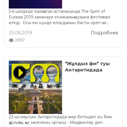
5-6 шілдеде Қазақстан астанасында The Spirit of
Eurasia 2019 заманауи этникалық музыка фестивалі
өтеді. Осы екі күнде елорданың басты open-air...
25.06.2019
Подробнее
2997
"Жұлдыз фм" туы
Антарктидада
22-ші маусым, Антарктидада жер бетіндегі ең биік
құрлықта, қыс мезгілінің ортасы - Мидвинтер деп