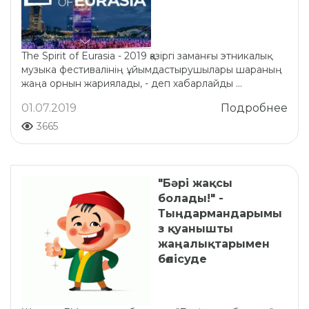
The Spirit of Eurasia - 2019 қазіргі заманғы этникалық
музыка фестивалінің ұйымдастырушылары шараның
жаңа орнын жариялады, - деп хабарлайды ...
01.07.2019
Подробнее
3665
"Бәрі жақсы
болады!" -
Тыңдармандарымы
з қуанышты
жаңалықтарымен
бөлісуде