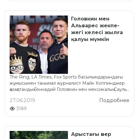
Головкин мен
Альварес жекпе-
жегі келесі жылға
қалуы мүмкін
The Ring, LA Times, Fox Sports басылымдарындағы
жұмысымен танымал журналист Майк Коппинджер
қазақстандық Геннадий Головкин мен мексикалық Сауль...
27.06.2019
Подробнее
3189
Арыстағы өнер