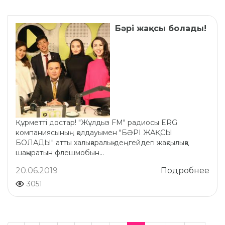
Бәрі жақсы болады!
Құрметті достар! "Жұлдыз FM" радиосы ERG
компаниясының қолдауымен "БӘРІ ЖАҚСЫ
БОЛАДЫ" атты xалықаралық деңгейдегі жақсылыққа
шақыратын флешмобын...
20.06.2019
Подробнее
3051