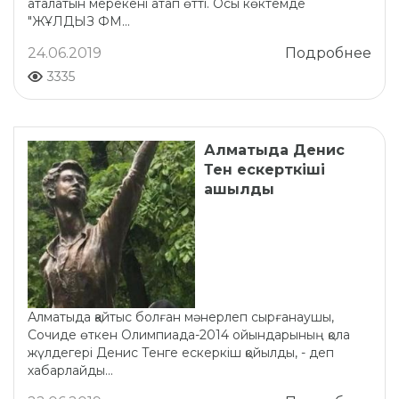
аталатын мерекені атап өтті. Осы көктемде
"ЖҰЛДЫЗ ФМ...
24.06.2019
Подробнее
3335
Алматыда Денис
Тен ескерткіші
ашылды
Алматыда қайтыс болған мәнерлеп сырғанаушы,
Сочиде өткен Олимпиада-2014 ойындарының қола
жүлдегері Денис Тенге ескеркіш қойылды, - деп
хабарлайды...