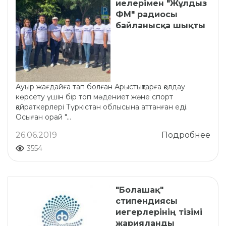
иелерімен "Жұлдыз
ФМ" радиосы
байланысқа шықты
Ауыр жағдайға тап болған Арыстықтарға қолдау
көрсету үшін бір топ мәдениет және спорт
қайраткерлері Түркістан облысына аттанған еді.
Осыған орай "...
26.06.2019
Подробнее
3554
"Болашақ"
стипендиясы
иегерлерінің тізімі
жарияланды