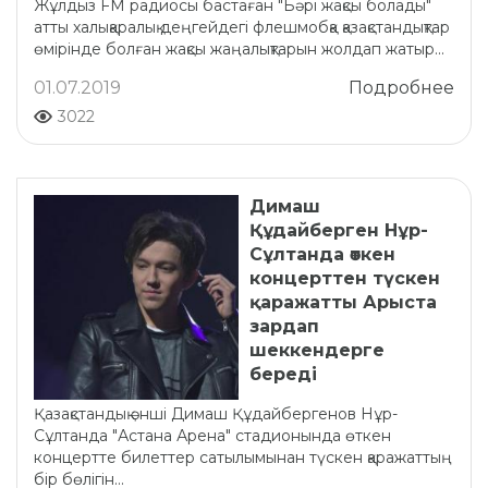
Жұлдыз FM радиосы бастаған "Бәрі жақсы болады"
атты xалықаралық деңгейдегі флешмобқа қазақстандықтар
өмірінде болған жақсы жаңалықтарын жолдап жатыр...
01.07.2019
Подробнее
3022
Димаш
Құдайберген Нұр-
Сұлтанда өткен
концерттен түскен
қаражатты Арыста
зардап
шеккендерге
береді
Қазақстандық әнші Димаш Құдайбергенов Нұр-
Сұлтанда "Астана Арена" стадионында өткен
концертте билеттер сатылымынан түскен қаражаттың
бір бөлігін...