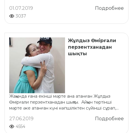
01.07.2019
Подробнее
3037
Жұлдыз Өмірғали
перзентханадан
шықты
Жақында ғана екінші мәрте ана атанған Жұлдыз
Өмірғали перзентханадан шықты. Айқын төртінші
мәрте әке атанған күні көпшіліктен сүйінші сұрап,...
27.06.2019
Подробнее
4554