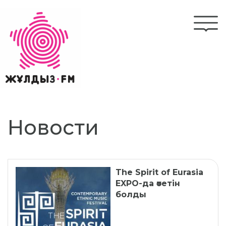
Перейти
к
Togg
основному
navi
содержанию
Новости
The Spirit of Eurasia
EXPO-да өтетін
болды