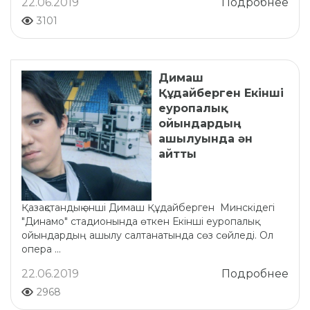
22.06.2019
Подробнее
3101
Димаш
Құдайберген Екінші
еуропалық
ойындардың
ашылуында ән
айтты
Қазақстандық әнші Димаш Құдайберген Минскідегі
"Динамо" стадионында өткен Екінші еуропалық
ойындардың ашылу салтанатында сөз сөйледі. Ол
опера ...
22.06.2019
Подробнее
2968