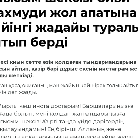
ахмуди жол апатына
йінгі жағдайы турал
йтып берді
иесі қиын сәтте
өзін қолдаған тыңдармандарына
сын айтып,
қазір бәрі дұрыс екенін
инстаграм же
лы
жеткізді.
ған қоса, оқиғаның мән-жайын кейінірек толық айты
ін деп жазды.
айырлы кеш инста достарым!
Баршаларыңызға
ғада болып, мені қолдап жатқандарыңызға
ғысым шексіз!
Қазіргі таңда үйде дәрігердің
ақылауындамын!
Ең бірінші Алланың және
здердің арқаларыңызда аман-есен үйде жүріп