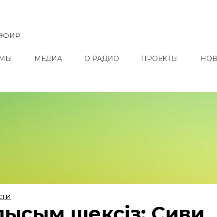
ЭФИР
ММЫ
МЕДИА
О РАДИО
ПРОЕКТЫ
НОВ
сти
ғысым шексіз: Сиви