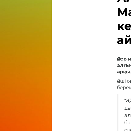
М
ке
а
Өнер 
алғы
арқы
Әнші о
берем
"Қ
дұ
ал
б
сі