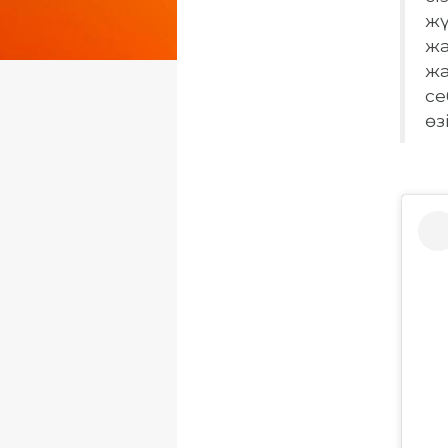
жү
жа
жа
се
өз