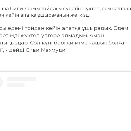
ша Сиви ханым тойдағы суретін жүктеп, осы салтана
н кейін апатқа ұшырағанын жеткізді.
сы әдемі тойдан кейін апатқа ұшырадық.
Әдемі
ретімді жұктеп үлгере алмадым.
Аман
лыңыздар.
Сол күні бәрі киіміме ғашық болған
і", - дейді Сиви Махмуди.