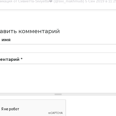
икация от Сивиетта-Siviyetta❤️ (@sivi_makhmudi)
5 Сен 2019 в 11:29 P
авить комментарий
 имя
ентарий
*