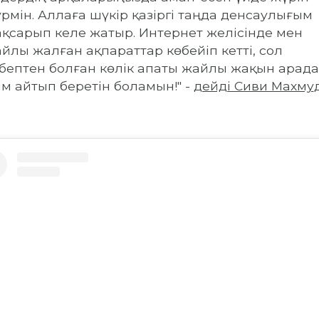
рмін.
Аллаға шүкір қазіргі таңда денсаулығым
қсарып келе жатыр.
Интернет желісінде мен
йлы жалған ақпараттар көбейіп кетті, сол
бептен болған көлік апаты жайлы жақын арада
ім айтып беретін боламын!
" -
дейді Сиви Махму