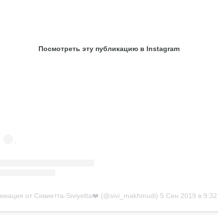
Посмотреть эту публикацию в Instagram
икация от Сивиетта-Siviyetta❤️ (@sivi_makhmudi)
5 Сен 2019 в 9:3