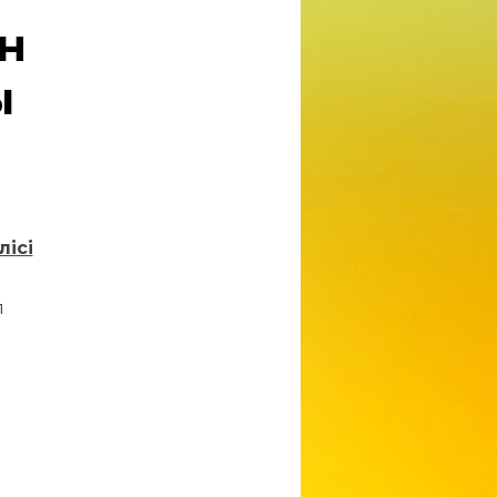
н
ы
лісі
п