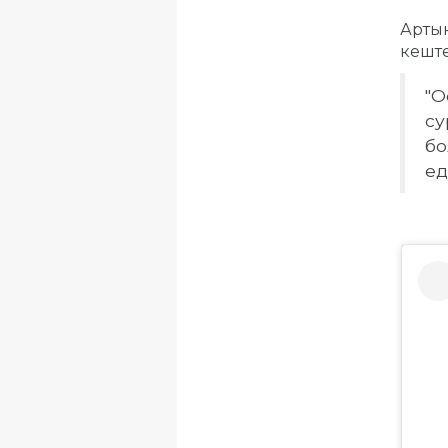
Артын
кеште
"О
су
бо
ед