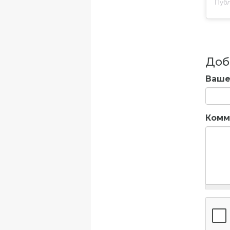
Публ
Доб
Ваше
Комм